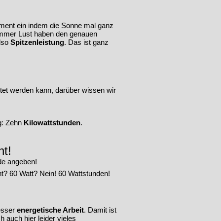
Moment ein indem die Sonne mal ganz
t immer Lust haben den genauen
also
Spitzenleistung
. Das ist ganz
et werden kann, darüber wissen wir
g: Zehn
Kilowattstunden
.
ht!
nde angeben!
t? 60 Watt? Nein! 60 Wattstunden!
esser
energetische Arbeit
. Damit ist
 auch hier leider vieles