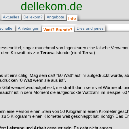
dellekom.de
Aktuelles
Dellekom?
Angebote
Info
schalter
Anleitungen
Dies und jenes
Watt? Stunde?
esseartikel, sogar manchmal von Ingenieuren eine falsche Verwendun
, dem Kilowatt bis zur
Tera
wattstunde (nicht
Terra
!)
s ist einsichtig. Mag sein daß "60 Watt" auf ihr aufgedruckt wurde, abe
udrucken "0 Watt wenn sie aus ist".
die Glühwendel wird aufgeheizt, sie strahlt dann sehr viel Wärme ab u
rbrauch" ist in dem Moment die aufgedruckte Wattzahl, im Beispiel 60
enn eine Person einen Stein von 50 Kilogramm einen Kilometer geschl
zu 5 Kilogramm einen Kilometer weit geschleppt hat, richtig? Das Erge
Wort
Leistung
und
Arbeit
genauer sein. Es geht nicht anders.