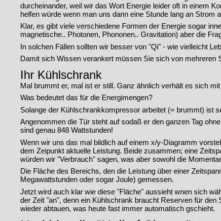
durcheinander, weil wir das Wort Energie leider oft in einem 
helfen würde wenn man uns dann eine Stunde lang an Strom a
Klar, es gibt viele verschiedene Formen der Energie sogar in
magnetische.. Photonen, Phononen.. Gravitation) aber die Frag
In solchen Fällen sollten wir besser von "Qi" - wie vielleicht 
Damit sich Wissen verankert müssen Sie sich von mehreren S
Ihr Kühlschrank
Mal brummt er, mal ist er still. Ganz ähnlich verhält es sich 
Was bedeutet das für die Energimengen?
Solange der Kühlschrankkompressor arbeitet (= brummt) ist se
Angenommen die Tür steht auf sodaß er den ganzen Tag ohne 
sind genau 848 Wattstunden!
Wenn wir uns das mal bildlich auf einem x/y-Diagramm vorstell
dem Zeipunkt aktuelle Leistung. Beide zusammen; eine Zeitspa
würden wir "Verbrauch" sagen, was aber sowohl die Momentan
Die Fläche des Bereichs, den die Leistung über einer Zeitspann
Megawattstunden oder sogar Joule) gemessen.
Jetzt wird auch klar wie diese "Fläche" aussieht wnen sich wä
der Zeit "an", denn ein Kühlschrank braucht Reserven für de
wieder abtauen, was heute fast immer automatisch gschieht.