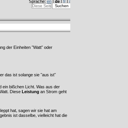
Sprache:
en
|
de
|
fr
|
it
g der Einheiten "Watt" oder
r das ist solange sie "aus ist"
nd ein bißchen Licht. Was aus der
 Watt. Diese
Leistung
an Strom geht
eppt hat, sagen wir sie hat am
bnis ist dasselbe, vielleicht hat die