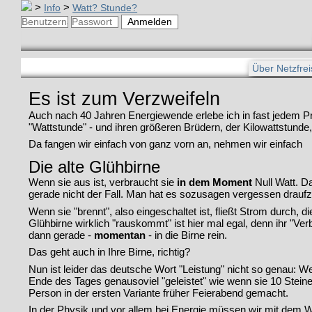
>
Info
>
Watt? Stunde?
Über Netzfrei
Es ist zum Verzweifeln
Auch nach 40 Jahren Energiewende erlebe ich in fast jedem Pr
"Wattstunde" - und ihren größeren Brüdern, der Kilowattstunde
Da fangen wir einfach von ganz vorn an, nehmen wir einfach
Die alte Glühbirne
Wenn sie aus ist, verbraucht sie
in dem Moment
Null Watt. Da
gerade nicht der Fall. Man hat es sozusagen vergessen draufz
Wenn sie "brennt", also eingeschaltet ist, fließt Strom durch, 
Glühbirne wirklich "rauskommt" ist hier mal egal, denn ihr "Ve
dann gerade -
momentan
- in die Birne rein.
Das geht auch in Ihre Birne, richtig?
Nun ist leider das deutsche Wort "Leistung" nicht so genau: W
Ende des Tages genausoviel "geleistet" wie wenn sie 10 Steine 
Person in der ersten Variante früher Feierabend gemacht.
In der Physik und vor allem bei Energie müssen wir mit dem 