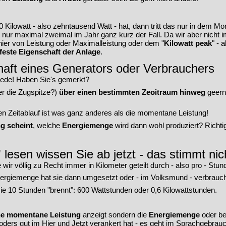
 Kilowatt - also zehntausend Watt - hat, dann tritt das nur in dem 
t nur maximal zweimal im Jahr ganz kurz der Fall. Da wir aber nich
er von Leistung oder Maximalleistung oder dem "
Kilowatt peak
" - 
feste Eigenschaft der Anlage
.
chaft eines Generators oder Verbrauchers
 Rede! Haben Sie's gemerkt?
r die Zugspitze?)
über einen bestimmten Zeoitraum hinweg
geernt
Zeitablauf ist was ganz anderes als die momentane Leistung!
ng scheint
, welche
Energiemenge
wird dann wohl produziert? Richti
lesen wissen Sie ab jetzt - das stimmt nic
wir völlig zu Recht immer in Kilometer geteilt durch - also pro - Stu
nergiemenge hat sie dann umgesetzt oder - im Volksmund - verbrauch
ie 10 Stunden "brennt": 600 Wattstunden oder 0,6 Kilowattstunden.
ne momentane Leistung
anzeigt sondern die
Energiemenge
oder b
ders gut im Hier und Jetzt verankert hat - es geht im Sprachgebrauch