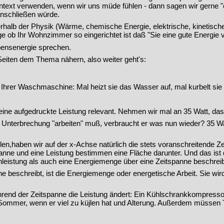
Kontext verwenden, wenn wir uns müde fühlen - dann sagen wir gerne "
nschließen würde.
nerhalb der Physik (Wärme, chemische Energie, elektrische, kinetisc
e ob Ihr Wohnzimmer so eingerichtet ist daß "Sie eine gute Energie v
Lebensenergie sprechen.
eiten dem Thema nähern, also weiter geht's:
mit Ihrer Waschmaschine: Mal heizt sie das Wasser auf, mal kurbelt si
ine aufgedruckte Leistung relevant. Nehmen wir mal an 35 Watt, das
Unterbrechung "arbeiten" muß, verbraucht er was nun wieder? 35 Wa
en,haben wir auf der x-Achse natürlich die stets voranschreitende Ze
nne und eine Leistung bestimmen eine Fläche darunter. Und das ist d
leistung als auch eine Energiemenge über eine Zeitspanne beschrei
e beschreibt, ist die Energiemenge oder energetische Arbeit. Sie wir
hrend der Zeitspanne die Leistung ändert: Ein Kühlschrankkompressor 
n Sommer, wenn er viel zu küjlen hat und Alterung. Außerdem müssen