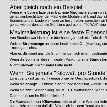
Aber gleich noch ein Beispiel
Wenn eine Solaranlage beim Bau eine
Maximalleistung
von 10
genau senkrecht über der Fläche der Module steht, und das is
Sonnenstand mitzudenken oder zu beschreiben sprechen wir hi
genau wie bei den auf die Glühbirne gedruckten "60 Watt" eine
Maximalleistung ist eine feste Eigens
Von Stunden war bis hierhin überhaupt gar noch nie nicht die
Welche
Strommenge
an einem bestimmten Ort (Hamburg ode
- noch gar nichts.
Aber es dämmert uns. die Strommenge nach einem bestimmten 
Wenn die Sonne an diesem idealen Punkt nur
eine Stunde la
Nicht Kilowatt pro Stunde! Bitte nicht!
Wenn Sie jemals "Kilowatt pro Stunde" 
Es ist ganz und gar nicht genauso wie bei Geschwindigkeit, die 
Wenn die besagte Glühbirne eine Stunde lang glüht, welche E
Wenn sie zwei Stunden lang "an ist": 120 Wattstunden. Wenn s
Dämmert's, um im Bild zu bleiben?
Die Wattstunde oder
Kilowattstunde
ist also ein Wert der
kei
auch nicht gemeinst daß die Birne sich in einem Yogakurs beso