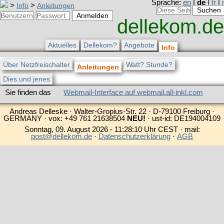
Sprache:
en
|
de
|
fr
|
i
>
Info
>
Anleitungen
dellekom.de
Aktuelles
Dellekom?
Angebote
Info
Über Netzfreischalter
Watt? Stunde?
Anleitungen
Dies und jenes
Sie finden das
Webmail-Interface auf webmail.all-inkl.com
Andreas Delleske · Walter-Gropius-Str. 22 · D-79100 Freiburg ·
GERMANY · vox: +49 761 21638504
NEU!
· ust-id: DE194004109
Sonntag, 09. August 2026 - 11:28:10 Uhr CEST · mail:
post@dellekom.de
·
Datenschutzerklärung
·
AGB