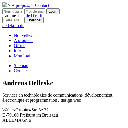
>
A propos..
>
Contact
Langue:
en
|
de
|
fr
|
it
dellekom.de
Nouvelles
A propos..
Offres
Info
Mon login
Sitemap
Contact
Andreas Delleske
Services en technologies de communications, développement
éléctronique et programmation / design web
Walter-Gropius-Straße 22
D-79100 Freiburg im Breisgau
ALLEMAGNE